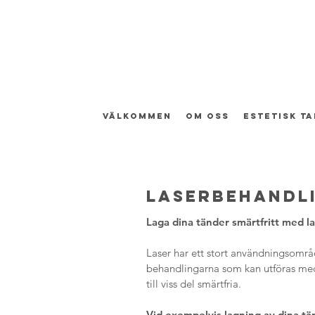
Välkommen
Om oss
Estetisk t
laserbehandl
Laga dina tänder smärtfritt med la
Laser har ett stort användningsomr
behandlingarna som kan utföras med
till viss del smärtfria.
Vid exempelvis lagning av dina tä