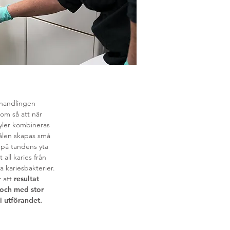
handlingen
om så att när
yler kombineras
ålen skapas små
 på tandens yta
 all karies från
a kariesbakterier.
r att
resultat
 och med stor
i utförandet.