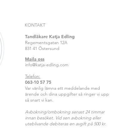
KONTAKT
Tandläkare Katja Edling
Regementsgatan 12A
831 41 Östersund
Maila oss
info@katja-edling.com
Telefon:
063-10 57 75
Var vänlig lämna ett meddelande med
ärende och dina uppgifter så ringer vi upp
så snart vi kan.
Avbokning/ombokning senast 24 timmar
innan besöket. Vid sen avbokning eller
uteblivande debiteras en avgift på 500 kr.