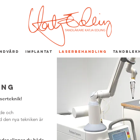
andvård
Implantat
Laserbehandling
Tandblek
ing
serteknik!
åde och
 den nya tekniken är
nder slipper du både