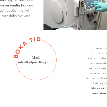
om en vanlig borr ger
gen bedövning. För
aser definitivt vara
Laserbe
fungerar s
Mail:
vattenmolek
info@katja-edling.com
med laserstr
explosioner
som tar bort
tanden och all
Detta gö
blir exakt
precision 